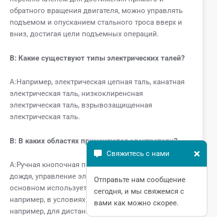
обратного вращения двигателя, можно управлять
подъемом и опусканием стального троса вверх и
вниз, достигая цели подъемных операций.
В:
Какие существуют типы электрических талей?
A:Например, электрическая цепная таль, канатная
электрическая таль, низкоклиренсная
электрическая таль, взрывозащищенная
электрическая таль.
В: В каких областях применяются электротали?
Свяжитесь с нами
A:Ручная кнопочная подъемная ручка с защитой от
дождя, управление электрической талью в
Отправьте нам сообщение
основном используется на открытом воздухе,
сегодня, и мы свяжемся с
например, в условиях дождя, снега и пыли,
вами как можно скорее.
например, для дистанционного управления