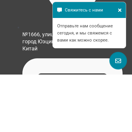
Свяжитесь с нами
Отправьте нам сообщение
сегодня, и мы свяжемся с
№1666, улица Люхуан, городок Люши,
вами как можно скорее.
город Юэцин, провинция Чжэцзян,
Китай