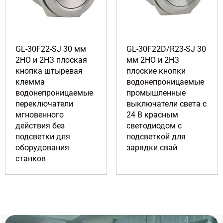
GL-30F22-SJ 30 мм
GL-30F22D/R23-SJ 30
2НО и 2НЗ плоская
мм 2НО и 2НЗ
кнопка штыревая
плоские кнопки
клемма
водонепроницаемые
водонепроницаемые
промышленные
переключатели
выключатели света с
мгновенного
24 В красным
действия без
светодиодом с
подсветки для
подсветкой для
оборудования
зарядки свай
станков