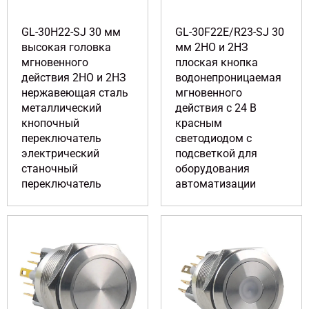
GL-30H22-SJ 30 мм
GL-30F22E/R23-SJ 30
высокая головка
мм 2НО и 2НЗ
мгновенного
плоская кнопка
действия 2НО и 2НЗ
водонепроницаемая
нержавеющая сталь
мгновенного
металлический
действия с 24 В
кнопочный
красным
переключатель
светодиодом с
электрический
подсветкой для
станочный
оборудования
переключатель
автоматизации