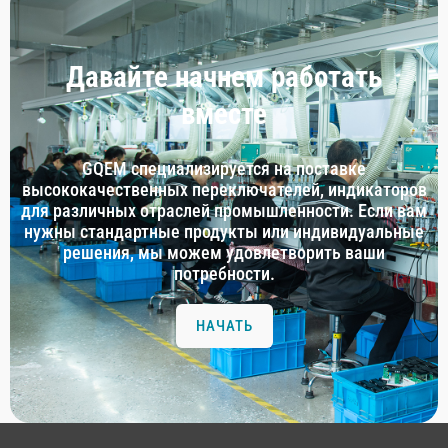
Давайте начнем работать
вместе
GQEM специализируется на поставке
высококачественных переключателей, индикаторов
для различных отраслей промышленности. Если вам
нужны стандартные продукты или индивидуальные
решения, мы можем удовлетворить ваши
потребности.
НАЧАТЬ