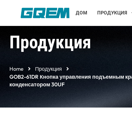
Перейти
к
ДОМ
ПРОДУКЦИЯ
содержимому
Продукция
Home
Продукция
GOB2-61DR Кнопка управления подъемным кран
конденсатором 30UF