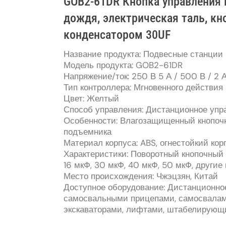
GOB2-61DR Кнопка управления
дождя, электрическая таль, кн
конденсатором 30UF
Название продукта: Подвесные станции
Модель продукта: GOB2-61DR
Напряжение/ток: 250 В 5 А / 500 В / 2 
Тип контроллера: Мгновенного действия
Цвет: Желтый
Способ управления: Дистанционное упр
Особенности: Влагозащищенный кнопочн
подъемника
Материал корпуса: ABS, огнестойкий кор
Характеристики: Поворотный кнопочный з
16 мкФ, 30 мкФ, 40 мкФ, 50 мкФ, другие
Место происхождения: Чжэцзян, Китай
Доступное оборудование: Дистанционно
самосвальными прицепами, самосвала
экскаваторами, лифтами, штабелирующ