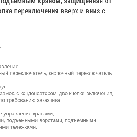
 подъемным краном, защищенная от
опка переключения вверх и вниз с
А
авление
ый переключатель, кнопочный переключатель
пус
амок, с конденсатором, две кнопки включения,
 по требованию заказчика
е управление кранами,
ми, подъемными воротами, подъемными
ими тележками.