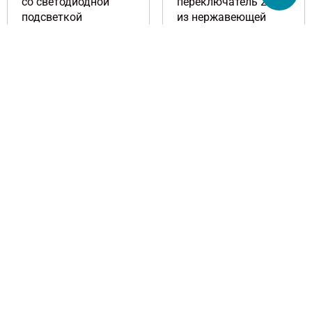
со светодиодной
переключатель 24 В
подсветкой
из нержавеющей
стали для панели
управления
GL-22F11S/R23-SJ 22
мм нержавеющая
сталь плоское
кольцо головка и
символ питания