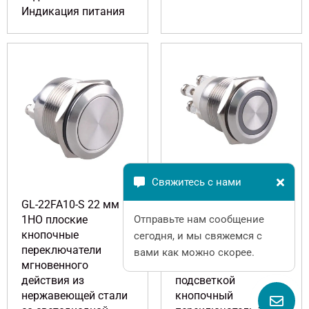
Индикация питания
Свяжитесь с нами
GL-22FA10-S 22 мм
GL-22FA10E/R23-S 22
Отправьте нам сообщение
1НО плоские
мм 1НО
кнопочные
металлическая
сегодня, и мы свяжемся с
переключатели
плоская кнопка с
вами как можно скорее.
мгновенного
кольцом с
действия из
подсветкой
нержавеющей стали
кнопочный