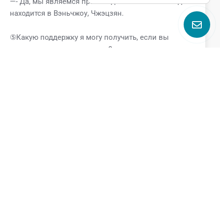
—- Да, мы являемся производителем. Наш завод
находится в Вэньчжоу, Чжэцзян.
⑤Какую поддержку я могу получить, если вы
станете моим поставщиком?
—-Если вы являетесь нашим клиентом, вы получите
следующие VIP-услуги.
* Профессиональная техническая поддержка от
команды GQEM
* Специальная ценовая поддержка
* Поддержка сроков выполнения заказа
* Поддержка бесплатных образцов