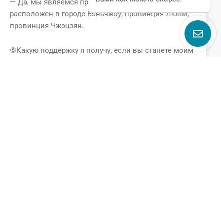
— Да, мы являемся производителем. Наш завод
расположен в городе Вэньчжоу, провинция Люши,
провинция Чжэцзян.
⑤Какую поддержку я получу, если вы станете моим
поставщиком?
Если вы являетесь нашим клиентом, вы получите
следующие VIP-услуги.
* Профессиональная техническая поддержка от
команды GQEM
* Поддержка специальных цен
* Поддержка в установленные сроки
* Поддержка бесплатных образцов