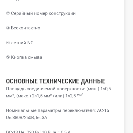
② Серийный номер конструкции
③ Бесконтактно
④ летний NC
⑤ Кнопка смыва
ОСНОВНЫЕ ТЕХНИЧЕСКИЕ ДАННЫЕ
Площадь соединяемой поверхности: (мин.) 1×0,5
мм²
мм², (макс.) 2×1,5 мм² (или) 1×2,5
Номинальные параметры переключателя: AC-15
Ue:380В/250В, Ie=3А
DC-13 Ue: 220 В/110 В, Ie = 0,5 А