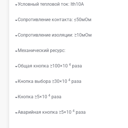
◒Условный тепловой ток: Ith10A
◒Сопротивление контакта: ≤50мОм
◒Сопротивление изоляции: ≥10мОм
◒Механический ресурс:
4
◒Общая кнопка ≥100×10
раза
4
◒Кнопка выбора ≥30×10
раза
4
◒Кнопка ≥5×10
раза
4
◒Аварийная кнопка ≥5×10
раза