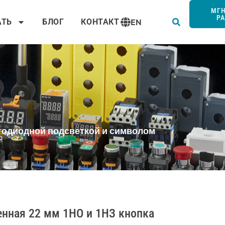
Пои
МГ
Р
АТЬ
БЛОГ
КОНТАКТ
EN
етодиодной подсветкой и символом
нная 22 мм 1НО и 1НЗ кнопка