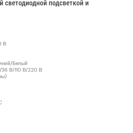
й светодиодной подсветкой и
0 В
Синий/Белый
/36 В/110 В/220 В
ны)
C