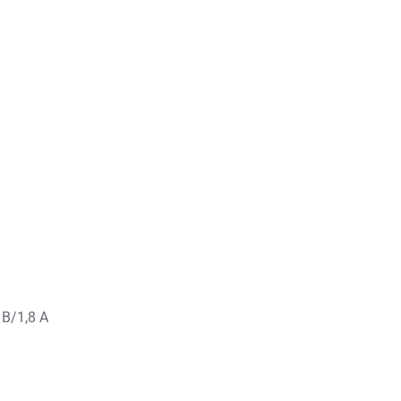
 В/1,8 А