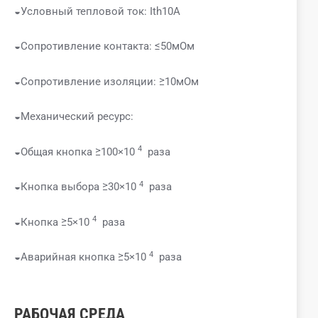
◒Условный тепловой ток: Ith10A
◒Сопротивление контакта: ≤50мОм
◒Сопротивление изоляции: ≥10мОм
◒Механический ресурс:
4
◒Общая кнопка ≥100×10
раза
4
◒Кнопка выбора ≥30×10
раза
4
◒Кнопка ≥5×10
раза
4
◒Аварийная кнопка ≥5×10
раза
РАБОЧАЯ СРЕДА