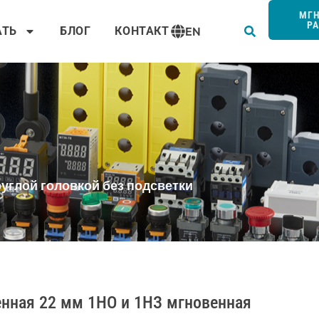
Пои
МГ
Р
АТЬ
БЛОГ
КОНТАКТ
EN
руглой головкой без подсветки
нная 22 мм 1НО и 1НЗ мгновенная