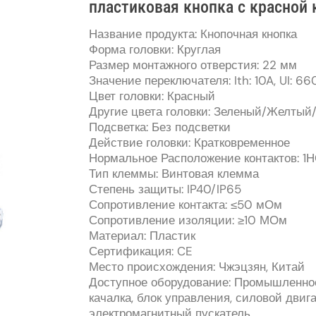
пластиковая кнопка с красной 
Название продукта: Кнопочная кнопка
Форма головки: Круглая
Размер монтажного отверстия: 22 мм
Значение переключателя: Ith: 10A, UI: 66
Цвет головки: Красный
Другие цвета головки: Зеленый/Желты
Подсветка: Без подсветки
Действие головки: Кратковременное
Нормальное Расположение контактов: 1Н
Тип клеммы: Винтовая клемма
Степень защиты: IP40/IP65
Сопротивление контакта: ≤50 мОм
Сопротивление изоляции: ≥10 МОм
Материал: Пластик
Сертификация: CE
Место происхождения: Чжэцзян, Китай
Доступное оборудование: Промышленное
качалка, блок управления, силовой двиг
электромагнитный пускатель