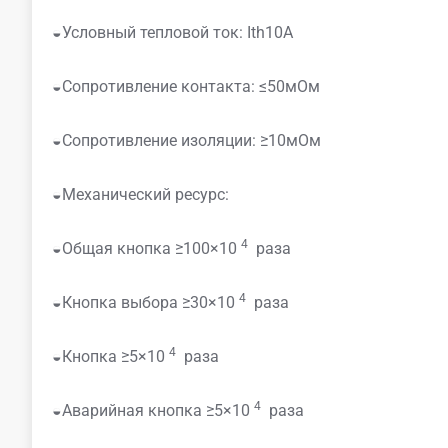
◒Условный тепловой ток: Ith10A
◒Сопротивление контакта: ≤50мОм
◒Сопротивление изоляции: ≥10мОм
◒Механический ресурс:
4
◒Общая кнопка ≥100×10
раза
4
◒Кнопка выбора ≥30×10
раза
4
◒Кнопка ≥5×10
раза
4
◒Аварийная кнопка ≥5×10
раза