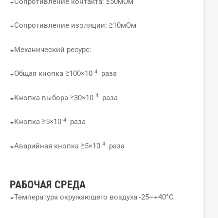
◒Сопротивление контакта: ≤50мОм
◒Сопротивление изоляции: ≥10мОм
◒Механический ресурс:
4
◒Общая кнопка ≥100×10
раза
4
◒Кнопка выбора ≥30×10
раза
4
◒Кнопка ≥5×10
раза
4
◒Аварийная кнопка ≥5×10
раза
РАБОЧАЯ СРЕДА
◒Температура окружающего воздуха -25~+40°C