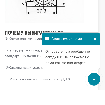
ПОЧЕМУ ВЫБИРАЮТ НАС?
① Каков ваш минимальный объем заказа?
Свяжитесь с нами
—- У нас нет минимального объема заказа для
Отправьте нам сообщение
стандартных позиций.
сегодня, и мы свяжемся с
вами как можно скорее.
②Каковы ваши условия оплаты?
—- Мы принимаем оплату через T/T, L/C.
③Каков срок доставки?
—-Стандартный срок выполнения заказа 1-2