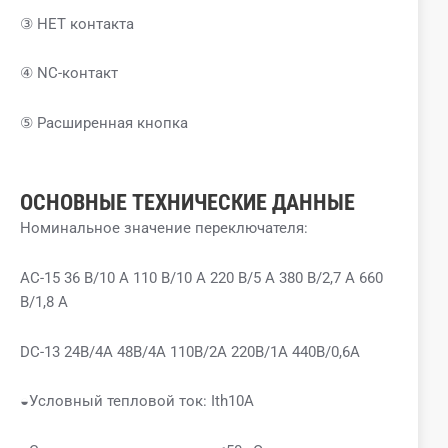
③ НЕТ контакта
④ NC-контакт
⑤ Расширенная кнопка
ОСНОВНЫЕ ТЕХНИЧЕСКИЕ ДАННЫЕ
Номинальное значение переключателя:
AC-15 36 В/10 А 110 В/10 А 220 В/5 А 380 В/2,7 А 660
В/1,8 А
DC-13 24В/4А 48В/4А 110В/2А 220В/1А 440В/0,6А
◒Условный тепловой ток: Ith10A