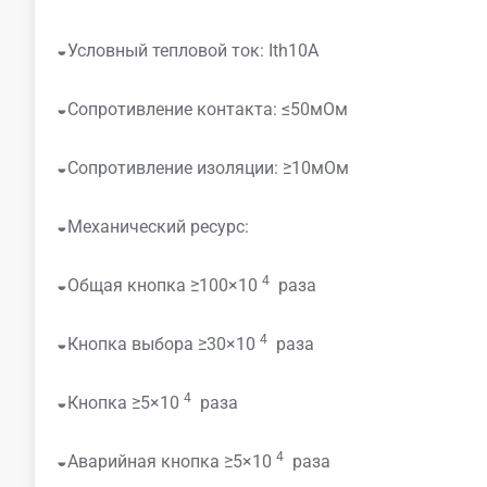
◒Условный тепловой ток: Ith10A
◒Сопротивление контакта: ≤50мОм
◒Сопротивление изоляции: ≥10мОм
◒Механический ресурс:
4
◒Общая кнопка ≥100×10
раза
4
◒Кнопка выбора ≥30×10
раза
4
◒Кнопка ≥5×10
раза
4
◒Аварийная кнопка ≥5×10
раза