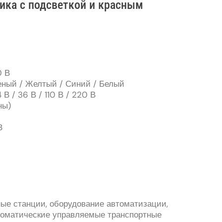
тика с подсветкой и красным
0 В
еный / Желтый / Синий / Белый
В / 36 В / 110 В / 220 В
ны)
З
ые станции, оборудование автоматизации,
втоматические управляемые транспортные