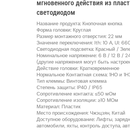
мгновенного действия из плас
светодиодом
Название продукта: Кнопочная кнопка
Форма головки: Круглая
Размер монтажного отверстия: 22 мм
Значение переключения: Ith: 10 А, UI: 66
Светодиодная подсветка: Красный / Зел
Номинальное напряжение: 6 В / 12 В / 24 
(другие напряжения могут быть настрое
Действие головки: Кратковременное
Нормальное Контактная схема: 1НО и 1Н
Тип клеммы: Винтовая клемма
Степень защиты: IP40 / IP65
Сопротивление контакта: ≤50 мОм
Сопротивление изоляции: ≥10 МОм
Материал: Пластик
Место происхождения: Чжэцзян, Китай
Доступное оборудование: Лифты, зарядн
автомобили, яхты, контроль доступа, а