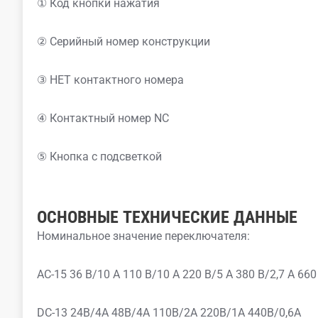
① Код кнопки нажатия
② Серийный номер конструкции
③ НЕТ контактного номера
④ Контактный номер NC
⑤ Кнопка с подсветкой
ОСНОВНЫЕ ТЕХНИЧЕСКИЕ ДАННЫЕ
Номинальное значение переключателя:
AC-15 36 В/10 А 110 В/10 А 220 В/5 А 380 В/2,7 А 660
DC-13 24В/4А 48В/4А 110В/2А 220В/1А 440В/0,6А