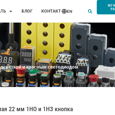
Пои
МГ
Р
АТЬ
БЛОГ
КОНТАКТ
EN
подсветкой и красным светодиодом
ая 22 мм 1НО и 1НЗ кнопка