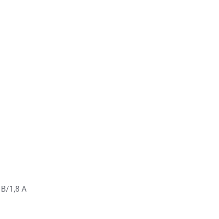
 В/1,8 А