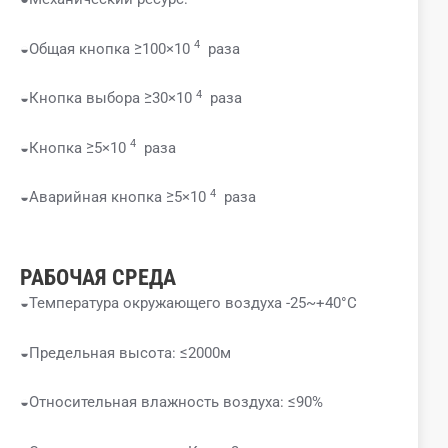
4
◒Общая кнопка ≥100×10
раза
4
◒Кнопка выбора ≥30×10
раза
4
◒Кнопка ≥5×10
раза
4
◒Аварийная кнопка ≥5×10
раза
РАБОЧАЯ СРЕДА
◒Температура окружающего воздуха -25~+40°C
◒Предельная высота: ≤2000м
◒Относительная влажность воздуха: ≤90%