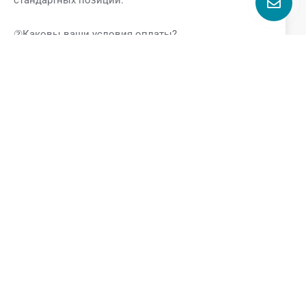
②Каковы ваши условия оплаты?
—- Мы принимаем оплату через T/T, L/C.
③Каков срок доставки?
—-Стандартный срок выполнения заказа 1-2
недели.
④Вы производитель? Где находится завод?
—- Да, мы являемся производителем. Наш завод
находится в Вэньчжоу, Чжэцзян.
⑤Какую поддержку я могу получить, если вы
станете моим поставщиком?