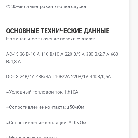
⑤ 30-миллиметровая кнопка спуска
ОСНОВНЫЕ ТЕХНИЧЕСКИЕ ДАННЫЕ
Номинальное значение переключателя:
AC-15 36 В/10 А 110 В/10 А 220 В/5 А 380 В/2,7 А 660
В/1,8 А
DC-13 24В/4А 48В/4А 110В/2А 220В/1А 440В/0,6А
◒Условный тепловой ток: Ith10A
◒Сопротивление контакта: ≤50мОм
◒Сопротивление изоляции: ≥10мОм
◒Механический ресурс: