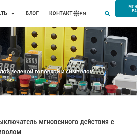
Пои
МГ
Р
АТЬ
БЛОГ
КОНТАКТ
EN
лой зеленой головкой и символом
ыключатель мгновенного действия с
имволом