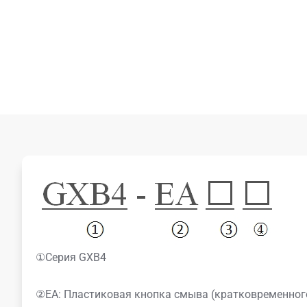
①Серия GXB4
②EA: Пластиковая кнопка смыва (кратковременног