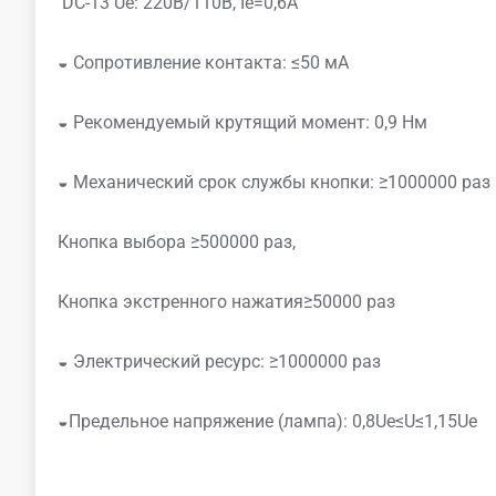
DC-13 Ue: 220В/110В, Ie=0,6A
◒ Сопротивление контакта: ≤50 мА
◒ Рекомендуемый крутящий момент: 0,9 Нм
◒ Механический срок службы кнопки: ≥1000000 раз
Кнопка выбора ≥500000 раз,
Кнопка экстренного нажатия≥50000 раз
◒ Электрический ресурс: ≥1000000 раз
◒Предельное напряжение (лампа): 0,8Ue≤U≤1,15Ue