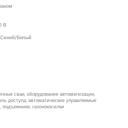
краном
0 В
й/Синий/Белый
очные сваи, оборудование автоматизации,
роль доступа, автоматические управляемые
, подъемники, газонокосилки