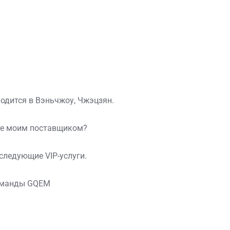
одится в Вэньчжоу, Чжэцзян.
ете моим поставщиком?
следующие VIP-услуги.
команды GQEM