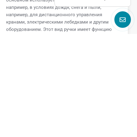
основном используется на открытом воздухе,
например, в условиях дождя, снега и пыли,
например, для дистанционного управления
кранами, электрическими лебедками и другим
оборудованием. Этот вид ручки имеет функцию
защиты от дождя, что подходит для работы в
различных плохих погодных условиях, чтобы
обеспечить нормальную работу оборудования и
безопасность операторов.
Поговорите с нами
Name
Email