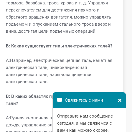
тормоза, барабана, троса, крюка и т. д. Управляя
переключателем для достижения прямого и
обратного вращения двигателя, можно управлять
подъемом и опусканием стального троса вверх и
вниз, достигая цели подъемных операций.
В:
Какие существуют типы электрических талей?
A:Например, электрическая цепная таль, канатная
электрическая таль, низкоклиренсная
электрическая таль, взрывозащищенная
электрическая таль.
В: В каких областях применяются электрические
Свяжитесь с нами
тали?
Отправьте нам сообщение
A:Ручная кнопочная подъемная ручка с защитой от
сегодня, и мы свяжемся с
дождя, управление электрической талью в
вами как можно скорее.