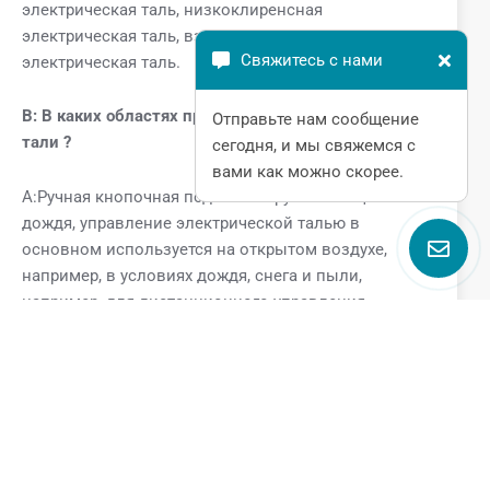
электрическая таль, низкоклиренсная
электрическая таль, взрывозащищенная
Свяжитесь с нами
электрическая таль.
В:
В каких областях применяются электрические
Отправьте нам сообщение
тали
?
сегодня, и мы свяжемся с
вами как можно скорее.
A:Ручная кнопочная подъемная ручка с защитой от
дождя, управление электрической талью в
основном используется на открытом воздухе,
например, в условиях дождя, снега и пыли,
например, для дистанционного управления
кранами, электрическими лебедками и другим
оборудованием. Этот вид ручки имеет функцию
защиты от дождя, что подходит для работы в
различных плохих погодных условиях, чтобы
обеспечить нормальную работу оборудования и
безопасность операторов.