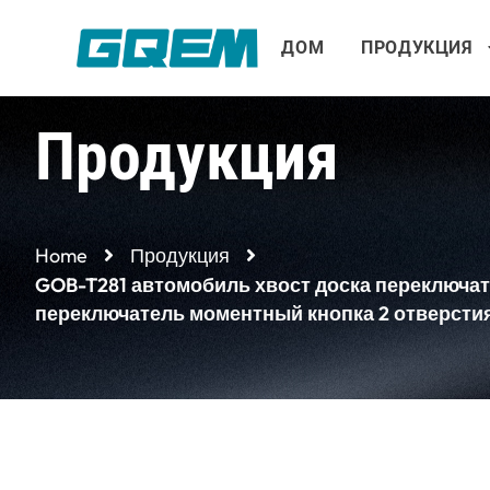
Перейти
к
ДОМ
ПРОДУКЦИЯ
содержимому
Продукция
Home
Продукция
GOB-T281 автомобиль хвост доска переключ
переключатель моментный кнопка 2 отверсти