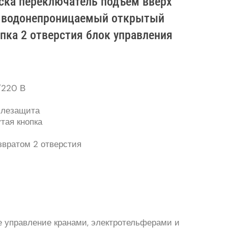
ска переключатель подъем вверх
ь водонепроницаемый открытый
ка 2 отверстия блок управления
/220 В
ылезащита
тая кнопка
звратом 2 отверстия
е управление кранами, электротельферами и