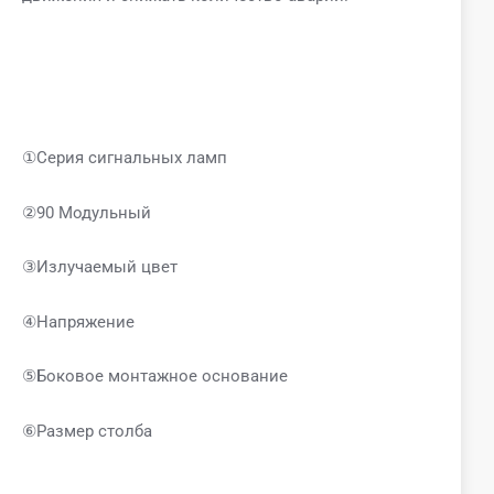
①Серия сигнальных ламп
②90 Модульный
③Излучаемый цвет
④Напряжение
⑤Боковое монтажное основание
⑥Размер столба