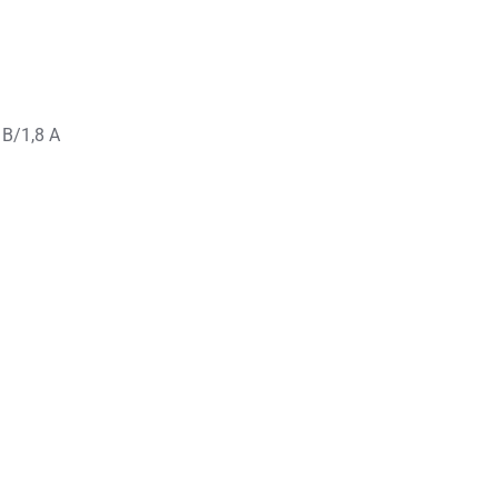
 В/1,8 А