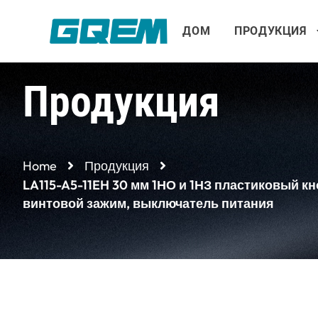
Перейти
к
ДОМ
ПРОДУКЦИЯ
содержимому
Продукция
Home
Продукция
LA115-A5-11EH 30 мм 1НО и 1НЗ пластиковый к
винтовой зажим, выключатель питания