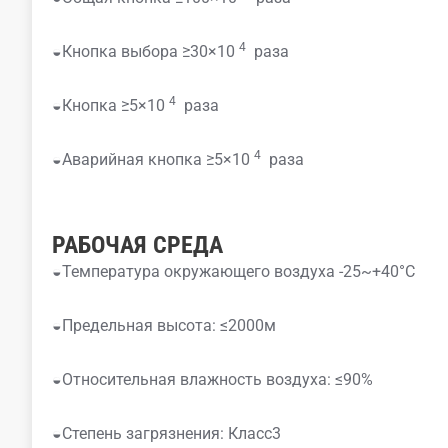
4
◒Кнопка выбора ≥30×10
раза
4
◒Кнопка ≥5×10
раза
4
◒Аварийная кнопка ≥5×10
раза
РАБОЧАЯ СРЕДА
◒Температура окружающего воздуха -25~+40°C
◒Предельная высота: ≤2000м
◒Относительная влажность воздуха: ≤90%
◒Степень загрязнения: Класс3