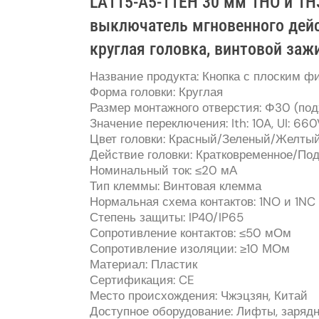
LA115-A5-11EH 30 мм 1НО и 1
выключатель мгновенного дейс
круглая головка, винтовой за
Название продукта: Кнопка с плоским ф
Форма головки: Круглая
Размер монтажного отверстия: Φ30 (по
Значение переключения: Ith: 10A, UI: 660
Цвет головки: Красный/Зеленый/Желты
Действие головки: Кратковременное/По
Номинальный ток: ≤20 мА
Тип клеммы: Винтовая клемма
Нормальная схема контактов: 1NO и 1NC
Степень защиты: IP40/IP65
Сопротивление контактов: ≤50 мОм
Сопротивление изоляции: ≥10 МОм
Материал: Пластик
Сертификация: CE
Место происхождения: Чжэцзян, Китай
Доступное оборудование: Лифты, зарядн