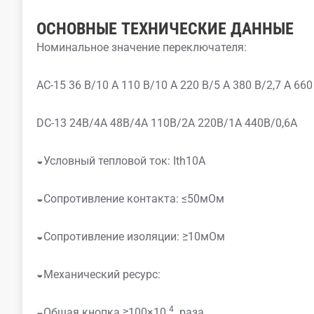
ОСНОВНЫЕ ТЕХНИЧЕСКИЕ ДАННЫЕ
Номинальное значение переключателя:
AC-15 36 В/10 А 110 В/10 А 220 В/5 А 380 В/2,7 А 660
DC-13 24В/4А 48В/4А 110В/2А 220В/1А 440В/0,6А
◒Условный тепловой ток: Ith10A
◒Сопротивление контакта: ≤50мОм
◒Сопротивление изоляции: ≥10мОм
◒Механический ресурс:
4
◒Общая кнопка ≥100×10
раза