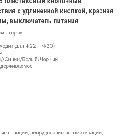
НЗ пластиковый кнопочный
твия с удлиненной кнопкой, красная
жим, выключатель питания
иксатором
дходит для Φ22 – Φ30)
V
й//Синий/Белый/Черный
ддерживаемое
ые станции, оборудование автоматизации,