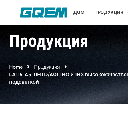
Перейти
к
ДОМ
ПРОДУКЦИЯ
содержимому
Продукция
Home
Продукция
LA115-A5-11HTD/A01 1НО и 1НЗ высококачеств
подсветкой