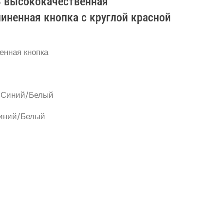
З высококачественная
иненная кнопка с круглой красной
енная кнопка
й/Синий/Белый
Синий/Белый