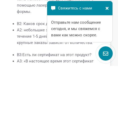
помощью лазера, либо с помощью пресс-
Свяжитесь с нами
формы.
Отправьте нам сообщение
В2: Каков срок доставки?
сегодня, и мы свяжемся с
A2: небольшие заказы обрабатываются в
вами как можно скорее.
течение 1-5 дней после получения оплаты, но
крупные заказы зависят от количества.
В3:Есть ли сертификат на этот продукт?
A3: «В настоящее время этот сертификат
имеет CE.
Поговорите с нами
Name