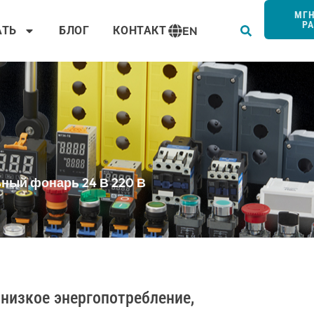
Пои
МГ
Р
АТЬ
БЛОГ
КОНТАКТ
EN
ьный фонарь 24 В 220 В
низкое энергопотребление,