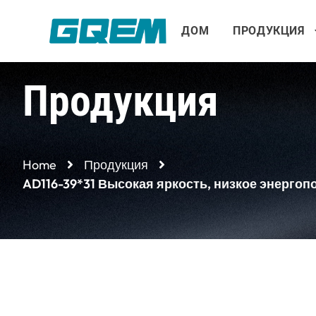
Перейти
к
ДОМ
ПРОДУКЦИЯ
содержимому
Продукция
Home
Продукция
AD116-39*31 Высокая яркость, низкое энерго