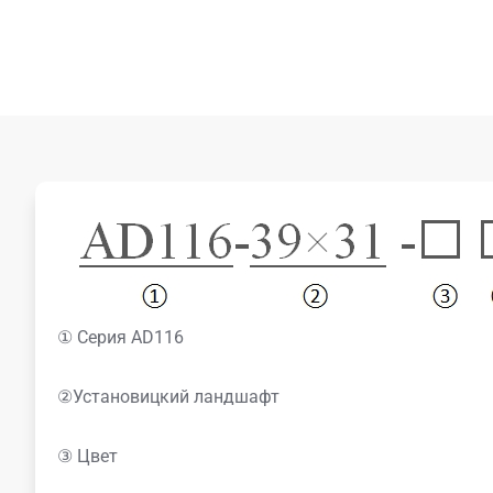
① Серия AD116
②Установицкий ландшафт
③ Цвет