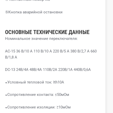
⑤Кнопка аварийной остановки
ОСНОВНЫЕ ТЕХНИЧЕСКИЕ ДАННЫЕ
Номинальное значение переключателя:
AC-15 36 В/10 А 110 В/10 А 220 В/5 А 380 В/2,7 А 660
В/1,8 А
DC-13 24В/4А 48В/4А 110В/2А 220В/1А 440В/0,6А
◒Условный тепловой ток: Ith10A
◒Сопротивление контакта: ≤50мОм
◒Сопротивление изоляции: ≥10мОм