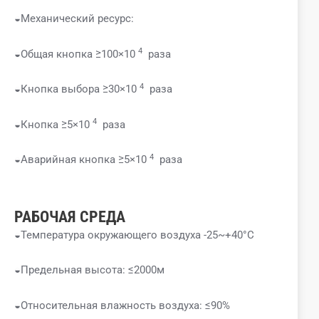
◒Механический ресурс:
4
◒Общая кнопка ≥100×10
раза
4
◒Кнопка выбора ≥30×10
раза
4
◒Кнопка ≥5×10
раза
4
◒Аварийная кнопка ≥5×10
раза
РАБОЧАЯ СРЕДА
◒Температура окружающего воздуха -25~+40°C
◒Предельная высота: ≤2000м
◒Относительная влажность воздуха: ≤90%