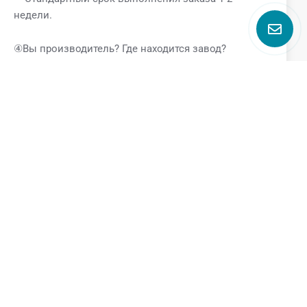
недели.
④Вы производитель? Где находится завод?
—- Да, мы являемся производителем. Наш завод
находится в Вэньчжоу, Чжэцзян.
⑤Какую поддержку я могу получить, если вы
станете моим поставщиком?
—-Если вы являетесь нашим клиентом, вы получите
следующие VIP-услуги.
* Профессиональная техническая поддержка от
команды GQEM
* Специальная ценовая поддержка