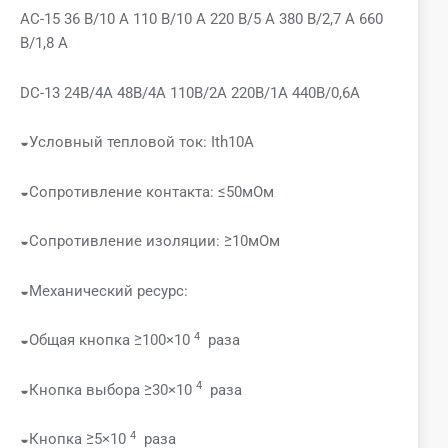
AC-15 36 В/10 А 110 В/10 А 220 В/5 А 380 В/2,7 А 660
В/1,8 А
DC-13 24В/4А 48В/4А 110В/2А 220В/1А 440В/0,6А
◒Условный тепловой ток: Ith10A
◒Сопротивление контакта: ≤50мОм
◒Сопротивление изоляции: ≥10мОм
◒Механический ресурс:
4
◒Общая кнопка ≥100×10
раза
4
◒Кнопка выбора ≥30×10
раза
4
◒Кнопка ≥5×10
раза