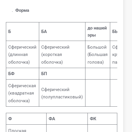
.
Форма
до нашей
Б
БА
БЫТЬ
эры
Сферический
Сферический
Большой
Сфериче
(длинная
(короткая
(Большая
круглое
оболочка)
оболочка)
голова)
пальто)
БФ
БП
Сферическая
Сферический
(квадратная
(полупластиковый)
оболочка)
Ф
ФА
ФК
Плоская