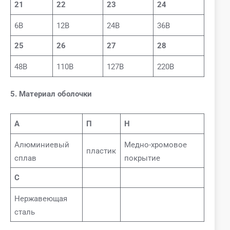
21
22
23
24
6В
12В
24В
36В
25
26
27
28
48В
110В
127В
220В
5. Материал оболочки
А
П
Н
Алюминиевый
Медно-хромовое
пластик
сплав
покрытие
С
Нержавеющая
сталь