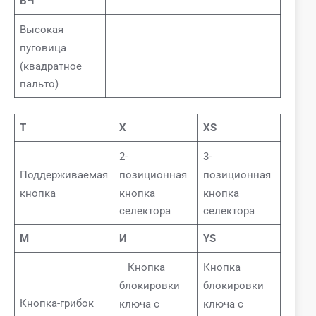
ВЧ
Высокая
пуговица
(квадратное
пальто)
Т
Х
XS
2-
3-
позиционная
позиционная
Поддерживаемая
кнопка
кнопка
кнопка
селектора
селектора
М
И
YS
Кнопка
Кнопка
блокировки
блокировки
Кнопка-грибок
ключа с
ключа с