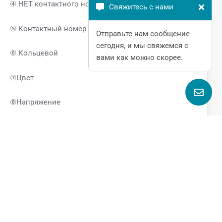
④ НЕТ контактного номера
Свяжитесь с нами
⑤ Контактный номер NC
Отправьте нам сообщение
сегодня, и мы свяжемся с
⑥ Кольцевой
вами как можно скорее.
⑦Цвет
⑧Напряжение
⑨Материал корпуса: нержавеющая сталь
⑩Режим подключения:Сварка
Часто задаваемые вопросы
В: Какой тип подключения имеет кнопочный
выключатель мгновенного действия и легко