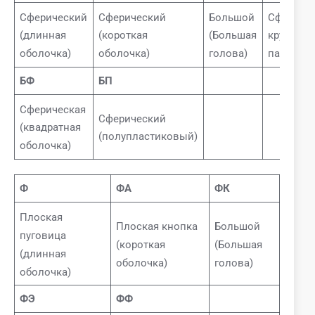
Сферический
Сферический
Большой
Сфериче
(длинная
(короткая
(Большая
круглое
оболочка)
оболочка)
голова)
пальто)
БФ
БП
Сферическая
Сферический
(квадратная
(полупластиковый)
оболочка)
Ф
ФА
ФК
Плоская
Плоская кнопка
Большой
пуговица
(короткая
(Большая
(длинная
оболочка)
голова)
оболочка)
ФЭ
ФФ