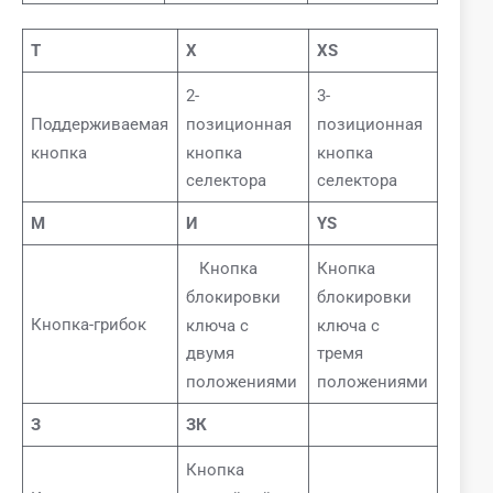
Т
Х
XS
2-
3-
позиционная
позиционная
Поддерживаемая
кнопка
кнопка
кнопка
селектора
селектора
М
И
YS
Кнопка
Кнопка
блокировки
блокировки
Кнопка-грибок
ключа с
ключа с
двумя
тремя
положениями
положениями
З
ЗК
Кнопка