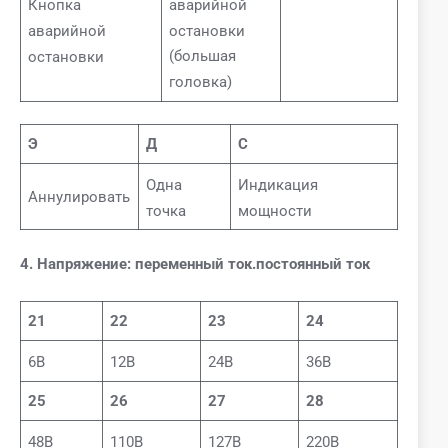
аварийной
Кнопка
остановки
аварийной
(большая
остановки
головка)
Э
Д
С
Одна
Индикация
Аннулировать
точка
мощности
4. Напряжение: переменный ток.постоянный ток
21
22
23
24
6В
12В
24В
36В
25
26
27
28
48В
110В
127В
220В