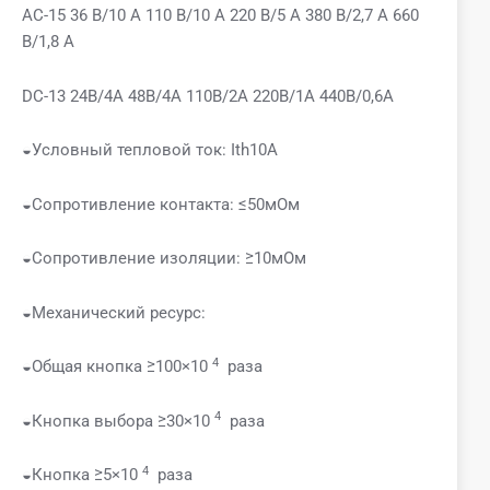
AC-15 36 В/10 А 110 В/10 А 220 В/5 А 380 В/2,7 А 660
В/1,8 А
DC-13 24В/4А 48В/4А 110В/2А 220В/1А 440В/0,6А
◒Условный тепловой ток: Ith10A
◒Сопротивление контакта: ≤50мОм
◒Сопротивление изоляции: ≥10мОм
◒Механический ресурс:
4
◒Общая кнопка ≥100×10
раза
4
◒Кнопка выбора ≥30×10
раза
4
◒Кнопка ≥5×10
раза