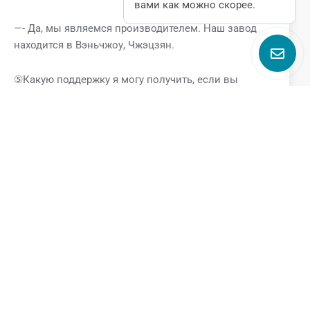
вами как можно скорее.
—- Да, мы являемся производителем. Наш завод
находится в Вэньчжоу, Чжэцзян.
⑤Какую поддержку я могу получить, если вы
станете моим поставщиком?
—-Если вы являетесь нашим клиентом, вы получите
следующие VIP-услуги.
* Профессиональная техническая поддержка от
команды GQEM
* Специальная ценовая поддержка
* Поддержка сроков выполнения заказа
* Поддержка бесплатных образцов