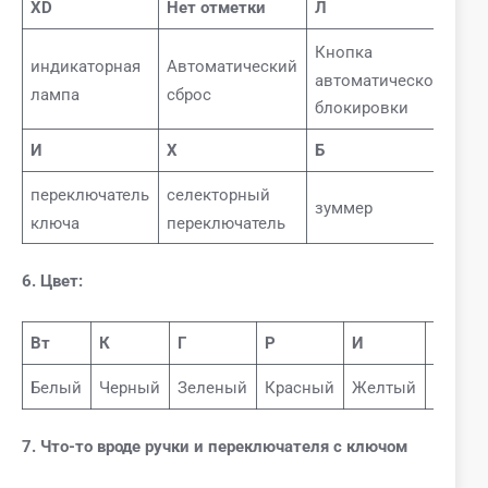
XD
Нет отметки
Л
ЗС
Кнопка
Кн
индикаторная
Автоматический
автоматической
ав
лампа
сброс
блокировки
ос
И
Х
Б
переключатель
селекторный
зуммер
ключа
переключатель
6. Цвет:
Вт
К
Г
Р
И
Б
Белый
Черный
Зеленый
Красный
Желтый
Синий
7. Что-то вроде ручки и переключателя с ключом