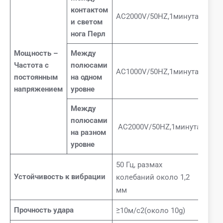
контактом
AC2000V/50HZ,1минута
и светом
нога Перл
Мощность
–
Между
Частота с
полюсами
AC1000V/50HZ,1минута
постоянным
на одном
напряжением
уровне
Между
полюсами
AC2000V/50HZ,1минута
на разном
уровне
50 Гц, размах
Устойчивость к вибрации
колебаний около 1,2
мм
Прочность удара
≥10м/с2(около 10g)