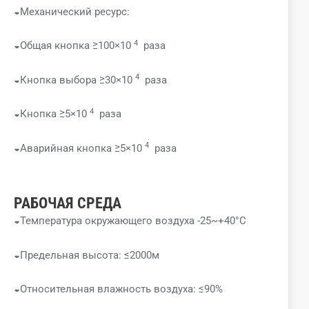
◒Механический ресурс:
4
◒Общая кнопка ≥100×10
раза
4
◒Кнопка выбора ≥30×10
раза
4
◒Кнопка ≥5×10
раза
4
◒Аварийная кнопка ≥5×10
раза
РАБОЧАЯ СРЕДА
◒Температура окружающего воздуха -25~+40°C
◒Предельная высота: ≤2000м
◒Относительная влажность воздуха: ≤90%