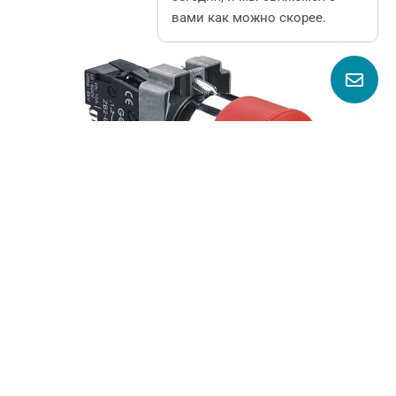
вами как можно скорее.
GXB2-BS442 1NC Красная поворотная кнопка
аварийной остановки с металлическим
грибовидным наконечником Φ30 для панельного
монтажа на оборудование