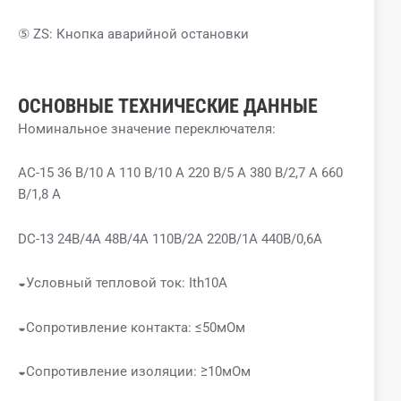
⑤ ZS: Кнопка аварийной остановки
ОСНОВНЫЕ ТЕХНИЧЕСКИЕ ДАННЫЕ
Номинальное значение переключателя:
AC-15 36 В/10 А 110 В/10 А 220 В/5 А 380 В/2,7 А 660
В/1,8 А
DC-13 24В/4А 48В/4А 110В/2А 220В/1А 440В/0,6А
◒Условный тепловой ток: Ith10A
◒Сопротивление контакта: ≤50мОм
◒Сопротивление изоляции: ≥10мОм