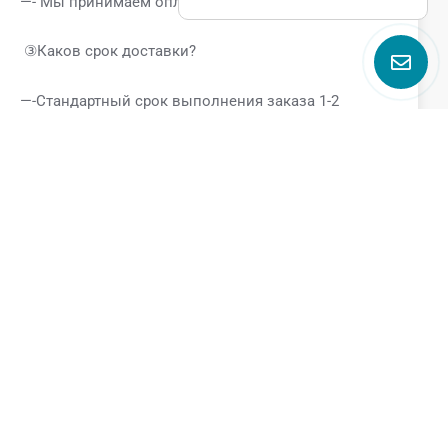
—- Мы принимаем оплату через T/T, L/C.
③Каков срок доставки?
—-Стандартный срок выполнения заказа 1-2
недели.
④Вы производитель? Где находится завод?
—- Да, мы являемся производителем. Наш завод
находится в Вэньчжоу, Чжэцзян.
⑤Какую поддержку я могу получить, если вы
станете моим поставщиком?
—-Если вы являетесь нашим клиентом, вы получите
следующие VIP-услуги.
* Профессиональная техническая поддержка от