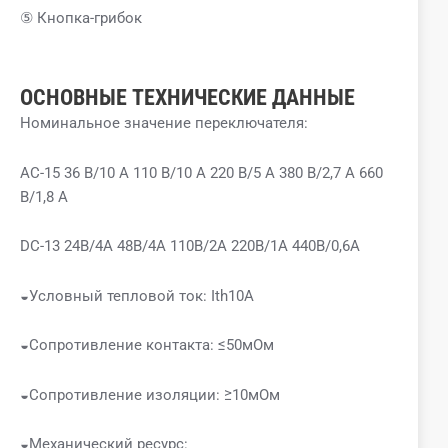
⑤ Кнопка-грибок
ОСНОВНЫЕ ТЕХНИЧЕСКИЕ ДАННЫЕ
Номинальное значение переключателя:
AC-15 36 В/10 А 110 В/10 А 220 В/5 А 380 В/2,7 А 660
В/1,8 А
DC-13 24В/4А 48В/4А 110В/2А 220В/1А 440В/0,6А
◒Условный тепловой ток: Ith10A
◒Сопротивление контакта: ≤50мОм
◒Сопротивление изоляции: ≥10мОм
◒Механический ресурс: