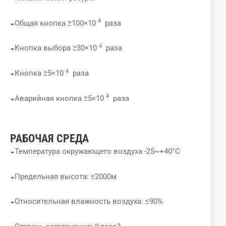
4
◒Общая кнопка ≥100×10
раза
4
◒Кнопка выбора ≥30×10
раза
4
◒Кнопка ≥5×10
раза
4
◒Аварийная кнопка ≥5×10
раза
РАБОЧАЯ СРЕДА
◒Температура окружающего воздуха -25~+40°C
◒Предельная высота: ≤2000м
◒Относительная влажность воздуха: ≤90%