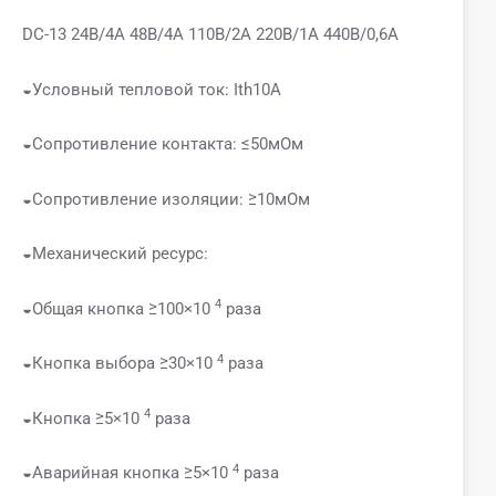
DC-13 24В/4А 48В/4А 110В/2А 220В/1А 440В/0,6А
◒Условный тепловой ток: Ith10A
◒Сопротивление контакта: ≤50мОм
◒Сопротивление изоляции: ≥10мОм
◒Механический ресурс:
4
◒Общая кнопка ≥100×10
раза
4
◒Кнопка выбора ≥30×10
раза
4
◒Кнопка ≥5×10
раза
4
◒Аварийная кнопка ≥5×10
раза