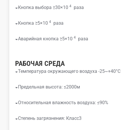
4
◒Кнопка выбора ≥30×10
раза
4
◒Кнопка ≥5×10
раза
4
◒Аварийная кнопка ≥5×10
раза
РАБОЧАЯ СРЕДА
◒Температура окружающего воздуха -25~+40°C
◒Предельная высота: ≤2000м
◒Относительная влажность воздуха: ≤90%
◒Степень загрязнения: Класс3