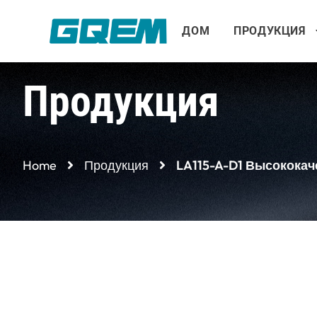
Перейти
к
ДОМ
ПРОДУКЦИЯ
содержимому
Продукция
Home
Продукция
LA115-A-D1 Высокока