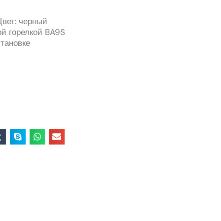
Цвет: черный
ой горелкой BA9S
становке