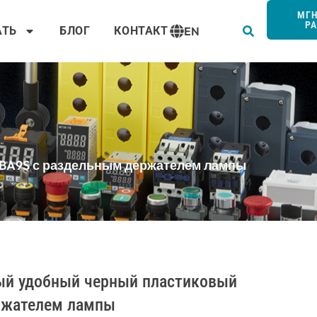
Пои
МГ
Р
АТЬ
БЛОГ
КОНТАКТ
EN
 BA9S с раздельным держателем лампы
ый удобный черный пластиковый
ржателем лампы