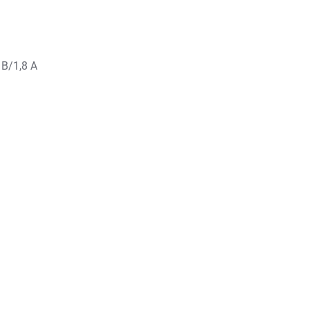
0 В/1,8 А