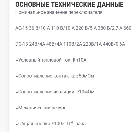
ОСНОВНЫЕ ТЕХНИЧЕСКИЕ ДАННЫЕ
Номинальное значение переключателя:
AC-15 36 В/10 А 110 В/10 А 220 В/5 А 380 В/2,7 А 66
DC-13 24В/4А 48В/4А 110В/2А 220В/1А 440В/0,6А
◒Условный тепловой ток: Ith10A
◒Сопротивление контакта: ≤50мОм
◒Сопротивление изоляции: ≥10мОм
◒Механический ресурс:
4
◒Общая кнопка ≥100×10
раза