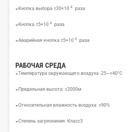
4
◒Кнопка выбора ≥30×10
раза
4
◒Кнопка ≥5×10
раза
4
◒Аварийная кнопка ≥5×10
раза
РАБОЧАЯ СРЕДА
◒Температура окружающего воздуха -25~+40°C
◒Предельная высота: ≤2000м
◒Относительная влажность воздуха: ≤90%
◒Степень загрязнения: Класс3