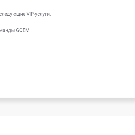
следующие VIP-услуги.
команды GQEM