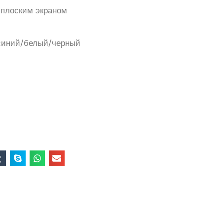
с плоским экраном
/синий/белый/черный