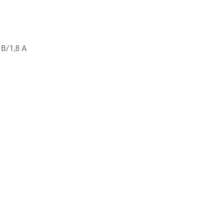
0 В/1,8 А