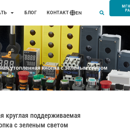
Пои
МГ
Р
АТЬ
БЛОГ
КОНТАКТ
EN
мая утопленная кнопка с зеленым светом
ая круглая поддерживаемая
опка с зеленым светом