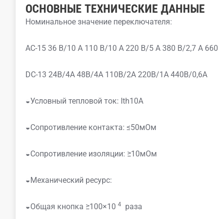
ОСНОВНЫЕ ТЕХНИЧЕСКИЕ ДАННЫЕ
Номинальное значение переключателя:
AC-15 36 В/10 А 110 В/10 А 220 В/5 А 380 В/2,7 А 66
DC-13 24В/4А 48В/4А 110В/2А 220В/1А 440В/0,6А
◒Условный тепловой ток: Ith10A
◒Сопротивление контакта: ≤50мОм
◒Сопротивление изоляции: ≥10мОм
◒Механический ресурс:
4
◒Общая кнопка ≥100×10
раза