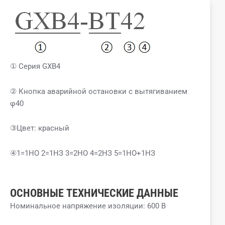
① Серия GXB4
② Кнопка аварийной остановки с вытягиванием
φ40
③Цвет: красный
④1=1НО 2=1НЗ 3=2НО 4=2НЗ 5=1НО+1НЗ
ОСНОВНЫЕ ТЕХНИЧЕСКИЕ ДАННЫЕ
Номинальное напряжение изоляции: 600 В