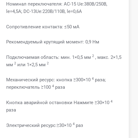
Номинал переключателя: AC-15 Ue:380В/250В,
le=4,5A; DC-13Ue:220В/110В, le=0,6A
Сопротивление контакта: ≤50 мА
Рекомендуемый крутящий момент: 0,9 Нм
2
Подключаемая область: мин. 1×0,5 мм
, макс. 2×1,5
2
2
мм
или 1×2,5 мм
4
Механический ресурс: кнопка ≥300×10
раза;
4
переключатель ≥100
раза
4
Кнопка аварийной остановки Нажмите ≥30×10
раза
4
Электрический ресурс:≥30×10
раз