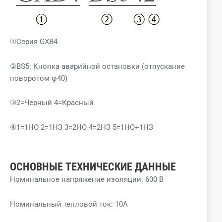
①Серия GXB4
②BS5: Кнопка аварийной остановки (отпускание
поворотом φ40)
③2=Черный 4=Красный
④1=1НО 2=1НЗ 3=2НО 4=2НЗ 5=1НО+1НЗ
ОСНОВНЫЕ ТЕХНИЧЕСКИЕ ДАННЫЕ
Номинальное напряжение изоляции: 600 В
Номинальный тепловой ток: 10А