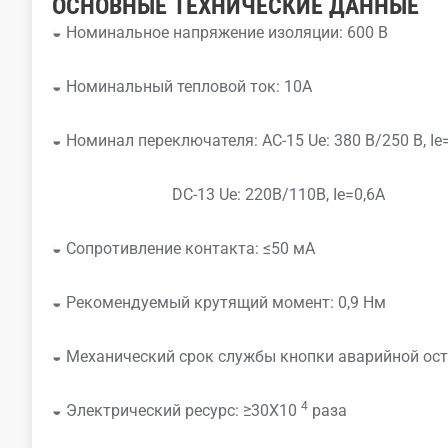
ОСНОВНЫЕ ТЕХНИЧЕСКИЕ ДАННЫЕ
◒ Номинальное напряжение изоляции: 600 В
◒ Номинальный тепловой ток: 10А
◒ Номинал переключателя: AC-15 Ue: 380 В/250 В, Ie=
DC-13 Ue: 220В/110В, Ie=0,6A
◒ Сопротивление контакта: ≤50 мА
◒ Рекомендуемый крутящий момент: 0,9 Нм
◒ Механический срок службы кнопки аварийной ос
4
◒ Электрический ресурс: ≥30X10
раза