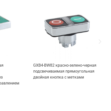
ая
GXB4-BW82 красно-зелено-черная
подсвечиваемая прямоугольная
ез
двойная кнопка с метками
правлением