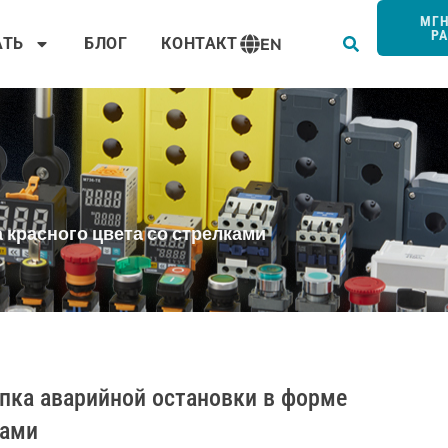
Пои
МГ
Р
АТЬ
БЛОГ
КОНТАКТ
EN
 красного цвета со стрелками
пка аварийной остановки в форме
ками