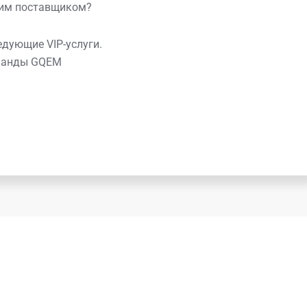
шим поставщиком?
едующие VIP-услуги.
оманды GQEM