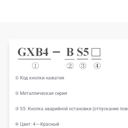
① Код кнопки нажатия
② Металлическая серия
③ S5: Кнопка аварийной остановки (отпускание пов
④ Цвет: 4—-Красный