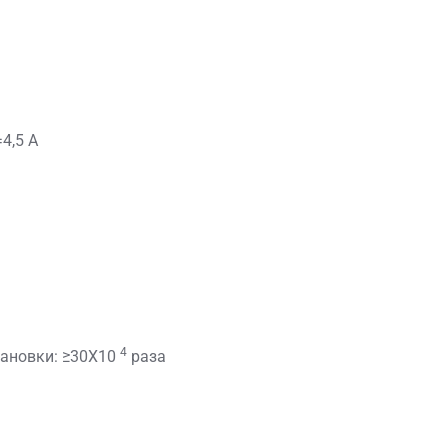
4,5 А
4
тановки: ≥30X10
раза