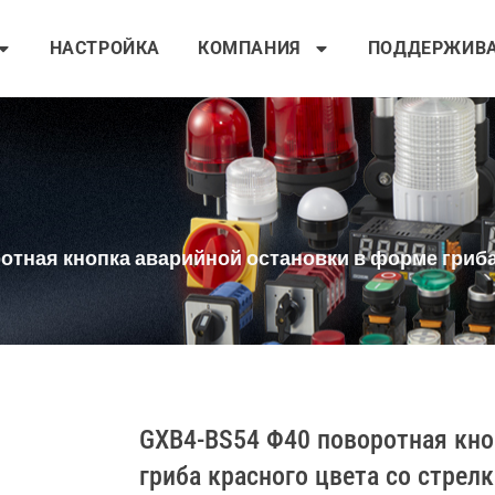
НАСТРОЙКА
КОМПАНИЯ
ПОДДЕРЖИВ
тная кнопка аварийной остановки в форме гриба
GXB4-BS54 Φ40 поворотная кно
гриба красного цвета со стрел