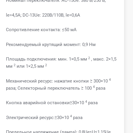
Номинал переключателя: AC-15Ue: 380 В/250 В,
le=4,5А; DC-13Ue: 220В/110В, le=0,6A
Сопротивление контакта: ≤50 мА
Рекомендуемый крутящий момент: 0,9 Нм
2
Площадь подключения: мин. 1×0,5 мм
, макс. 2×1,5
2
2
мм
или 1×2,5 мм
4
Механический ресурс: нажатие кнопки ≥ 300×10
4
раза; Селекторный переключатель ≥ 100
раза
4
Кнопка аварийной остановки≥30×10
раза
4
Электрический ресурс:≥30×10
раза
Предельное напряжение (лампа): 0,8Ue≤U≤1,15Ue