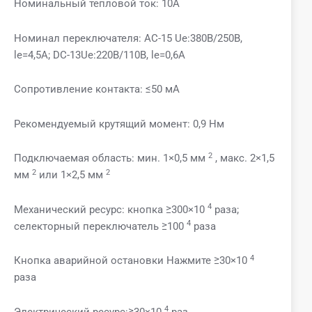
Номинальный тепловой ток: 10А
Номинал переключателя: AC-15 Ue:380В/250В,
le=4,5A; DC-13Ue:220В/110В, le=0,6A
Сопротивление контакта: ≤50 мА
Рекомендуемый крутящий момент: 0,9 Нм
2
Подключаемая область: мин. 1×0,5 мм
, макс. 2×1,5
2
2
мм
или 1×2,5 мм
4
Механический ресурс: кнопка ≥300×10
раза;
4
селекторный переключатель ≥100
раза
4
Кнопка аварийной остановки Нажмите ≥30×10
раза
4
Электрический ресурс:≥30×10
раз