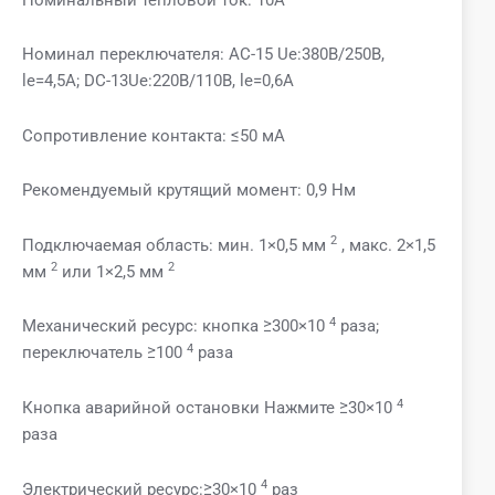
Номинал переключателя: AC-15 Ue:380В/250В,
le=4,5A; DC-13Ue:220В/110В, le=0,6A
Сопротивление контакта: ≤50 мА
Рекомендуемый крутящий момент: 0,9 Нм
2
Подключаемая область: мин. 1×0,5 мм
, макс. 2×1,5
2
2
мм
или 1×2,5 мм
4
Механический ресурс: кнопка ≥300×10
раза;
4
переключатель ≥100
раза
4
Кнопка аварийной остановки Нажмите ≥30×10
раза
4
Электрический ресурс:≥30×10
раз