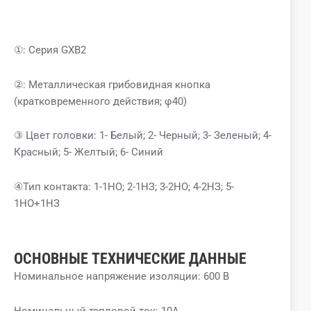
①: Серия GXB2
②: Металлическая грибовидная кнопка
(кратковременного действия; φ40)
③ Цвет головки: 1- Белый; 2- Черный; 3- Зеленый; 4-
Красный; 5- Желтый; 6- Синий
④Тип контакта: 1-1НО; 2-1НЗ; 3-2НО; 4-2НЗ; 5-
1НО+1НЗ
ОСНОВНЫЕ ТЕХНИЧЕСКИЕ ДАННЫЕ
Номинальное напряжение изоляции: 600 В
Номинальный тепловой ток: 10А