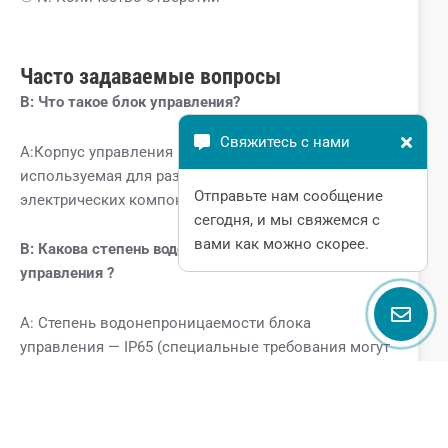
Часто задаваемые вопросы
В:
Что такое блок управления?
Свяжитесь с нами
A:Корпус управления — это своего рода оболочка,
используемая для размещения и защиты
Отправьте нам сообщение
электрических компонентов.
сегодня, и мы свяжемся с
вами как можно скорее.
В: Какова степень водонепроницаемости блока
управления
?
A: Степень водонепроницаемости блока
управления — IP65 (специальные требования могут
быть указаны отдельно).
В: Как выбрать подходящую кнопочную панель
среди такого разнообразия стилей?