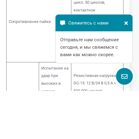
цикл, 50 циклов,
контактное
сопротивление ≤200
Сопротивление
пайке
Свяжитесь с нами
мОм, в зависимости от
изменения давления
Отправьте нам сообщение
≤30%, светодиод
сегодня, и мы свяжемся с
работает в обычном
вами как можно скорее.
режиме.
Испытание на
Резистивная нагрузка:
удар при
DC-13: 12 В/24 В 0,5 А >
высоких и
500 000 циклов
низких
температурах
Испытание на
Ускоренное
Резистивная нагрузка:
долговечность
испытание на
DC-13: 12 В/24 В 0,5 А >
старение
500 000 циклов,
светодиодной
согласно GB/T14048.5