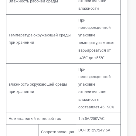
относительной
Влажность рабочей среды
влажности
При
неповрежденной
Температура окружающей среды
упаковке
при хранении
температура может
варьироваться от
-40℃ до +55℃.
При
неповрежденной
влажность окружающей среды
упаковке
при хранении
относительная
влажность
составляет 45–90%.
Номинальный тепловой ток
1th:5A/250VAC
DC-13:12V/24V 5A
Сопротивляющая