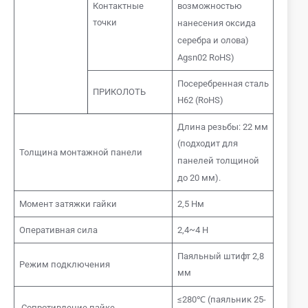
Контактные
возможностью
точки
нанесения оксида
серебра и олова)
Agsn02 RoHS)
Посеребренная сталь
ПРИКОЛОТЬ
H62 (RoHS)
Длина резьбы: 22 мм
(подходит для
Толщина монтажной панели
панелей толщиной
до 20 мм).
Момент затяжки гайки
2,5 Нм
Оперативная сила
2,4~4 Н
Паяльный штифт 2,8
Режим подключения
мм
≤280℃ (паяльник 25-
Сопротивление пайке