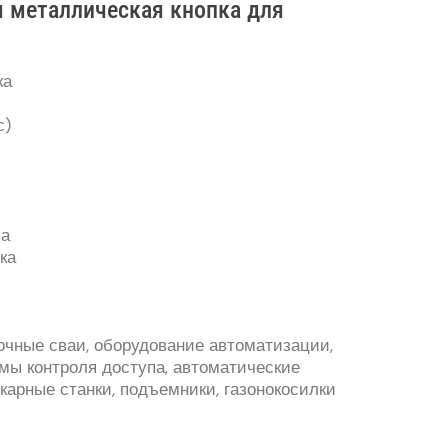
я металлическая кнопка для
ка
с)
па
ка
очные сваи, оборудование автоматизации,
емы контроля доступа, автоматические
карные станки, подъемники, газонокосилки