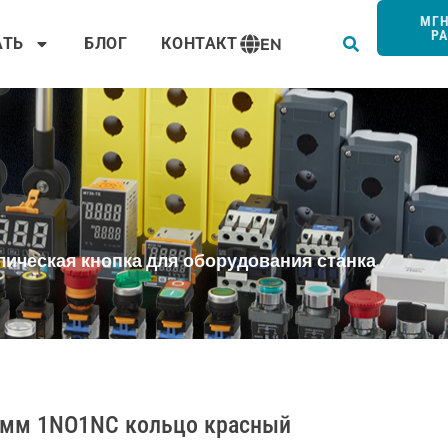
Пои
МГ
Р
АТЬ
БЛОГ
КОНТАКТ
EN
лическая кнопка для оборудования станка
9 мм 1NO1NC кольцо красный