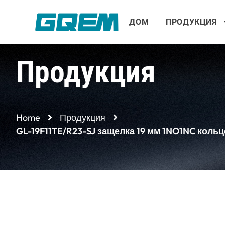
Перейти
к
ДОМ
ПРОДУКЦИЯ
содержимому
Продукция
Home
Продукция
GL-19F11TE/R23-SJ защелка 19 мм 1NO1NC кол