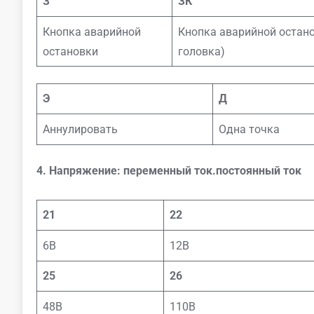
З
ЗК
Кнопка аварийной
Кнопка аварийной остан
остановки
головка)
Э
Д
Аннулировать
Одна точка
4. Напряжение: переменный ток.постоянный ток
21
22
6В
12В
25
26
48В
110В