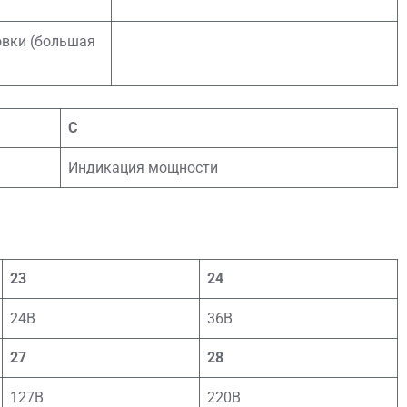
овки (большая
С
Индикация мощности
23
24
24В
36В
27
28
127В
220В