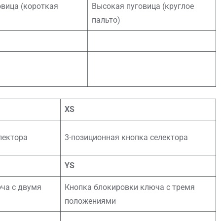
овица (короткая
Высокая пуговица (круглое
пальто)
XS
лектора
3-позиционная кнопка селектора
YS
ча с двумя
Кнопка блокировки ключа с тремя
положениями