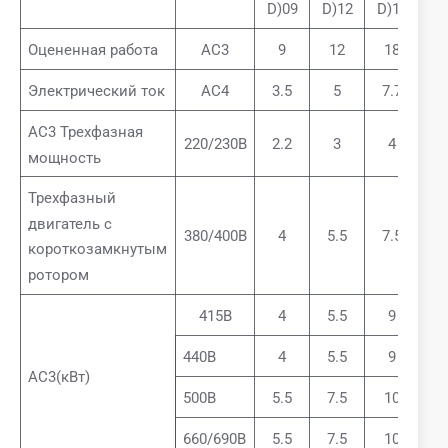
D)09
D)12
D)18
D)
Оцененная работа
АС3
9
12
18
2
Электрический ток
АС4
3.5
5
7.7
8
AC3 Трехфазная
220/230В
2.2
3
4
5
мощность
Трехфазный
двигатель с
380/400В
4
5.5
7.5
1
короткозамкнутым
ротором
415В
4
5.5
9
1
440В
4
5.5
9
1
AC3(кВт)
500В
5.5
7.5
10
1
660/690В
5.5
7.5
10
1