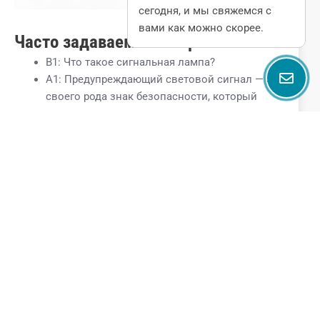
сегодня, и мы свяжемся с
вами как можно скорее.
Часто задаваемые вопросы
В1: Что такое сигнальная лампа?
A1: Предупреждающий световой сигнал — это
своего рода знак безопасности, который
может использоваться для указания
опасности, предупреждения о мерах
предосторожности, напоминания персоналу о
необходимости соблюдения правил и в
других случаях.
В2: Какие существуют типы сигнальных
ламп?
A2: В зависимости от назначения сигнальные
лампы можно разделить на множество
типов, например, аварийные парковочные
огни, светофоры, промышленные сигнальные
лампы, предупреждающие знаки и так далее.