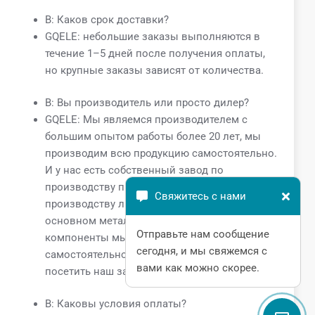
В: Каков срок доставки?
GQELE: небольшие заказы выполняются в
течение 1–5 дней после получения оплаты,
но крупные заказы зависят от количества.
В: Вы производитель или просто дилер?
GQELE: Мы являемся производителем с
большим опытом работы более 20 лет, мы
производим всю продукцию самостоятельно.
И у нас есть собственный завод по
производству пресс-форм и завод по
Свяжитесь с нами
производству литья под давлением, в
основном металлические или пластиковые
Отправьте нам сообщение
компоненты мы производим
сегодня, и мы свяжемся с
самостоятельно. Тепло приветствуем вас
вами как можно скорее.
посетить наш завод в любое время.
В: Каковы условия оплаты?