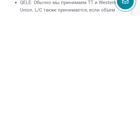
QELE: Обычно мы принимаем TT и Western
Union. L/C также принимается, если объем
заказа большой.
Поговорите с нами
Name
Email
Phone
Message