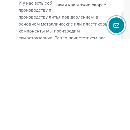
И у нас есть собственный завод по
вами как можно скорее.
производству пресс-форм и завод по
производству литья под давлением, в
основном металлические или пластиковые
компоненты мы производим
самостоятельно. Тепло приветствуем вас
посетить наш завод в любое время.
В: Каковы условия оплаты?
GQELE: Обычно мы принимаем TT и western
union. L/C также принимается, если объем
заказа большой.
Поговорите с нами
Name