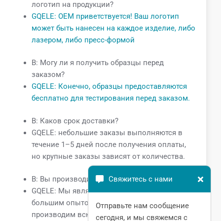
логотип на продукции?
GQELE: OEM приветствуется! Ваш логотип
может быть нанесен на каждое изделие, либо
лазером, либо пресс-формой
В: Могу ли я получить образцы перед
заказом?
GQELE: Конечно, образцы предоставляются
бесплатно для тестирования перед заказом.
В: Каков срок доставки?
GQELE: небольшие заказы выполняются в
течение 1–5 дней после получения оплаты,
но крупные заказы зависят от количества.
В: Вы производитель или просто дилер?
Свяжитесь с нами
GQELE: Мы являемся производителем с
большим опытом работы более 20 лет, мы
Отправьте нам сообщение
производим всю продукцию самостоятельно.
сегодня, и мы свяжемся с