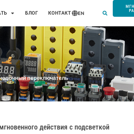
Пои
МГ
Р
АТЬ
БЛОГ
КОНТАКТ
EN
 кнопочный переключатель
мгновенного действия с подсветкой