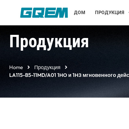
Перейти
к
ДОМ
ПРОДУКЦИЯ
содержимому
Продукция
Home
Продукция
LA115-B5-11MD/A01 1НО и 1НЗ мгновенного де