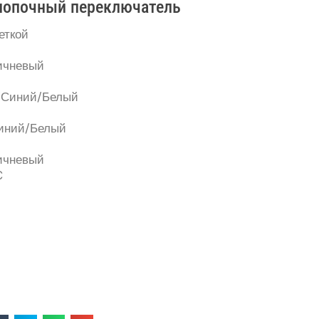
кнопочный переключатель
еткой
ричневый
й/Синий/Белый
Синий/Белый
ричневый
C