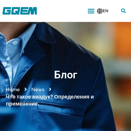
Перейти
Меню
к
EN
содержимому
Блог
Home
News
Что такое виадук? Определения и
применение.