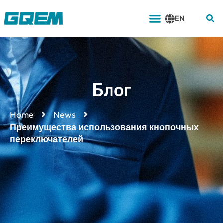
Перейти
Меню
к
EN
содержимому
Блог
Home
News
Преимущества использования кнопочных
переключателей