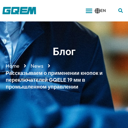
Перейти
Меню
к
EN
содержимому
Блог
Home
News
Рассказываем о применении кнопок и
переключателей GQELE 19 мм в
промышленном управлении