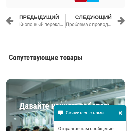
Назад
Д
ПРЕДЫДУЩИЙ
СЛЕДУЮЩИЙ
Кнопочный переключатель
Проблема с проводкой с кнопочным переключателем NO NC
Сопутствующие товары
Давайте начнем работать
Свяжитесь с нами
вместе
Отправьте нам сообщение