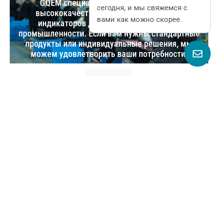
GQEM специализируется на поставке
сегодня, и мы свяжемся с
высококачественных переключателей,
вами как можно скорее.
индикаторов для различных отраслей
промышленности. Если вам нужны стандартные
продукты или индивидуальные решения, мы
можем удовлетворить ваши потребности.
НАЧАТЬ
№1666, улица Люхуан, городок Люши,