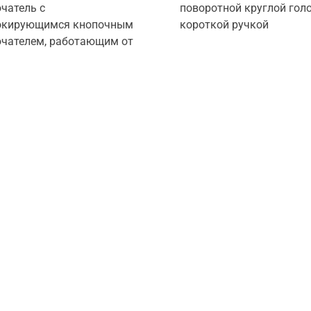
чатель с
поворотной круглой гол
окирующимся кнопочным
короткой ручкой
чателем, работающим от
йте начнем работать в
сококачественных переключателей, индикаторов д
родукты или индивидуальные решения, мы можем уд