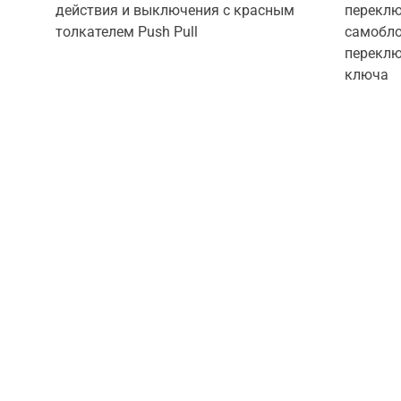
действия и выключения с красным
переклю
толкателем Push Pull
самобл
переклю
ключа
Дава
GQEM специализируется на поставке вы
Если вам нужны стандартные п