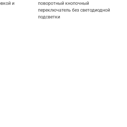
овкой и
поворотный кнопочный
переключатель без светодиодной
подсветки
месте
ля различных отраслей промышленности.
овлетворить ваши потребности.