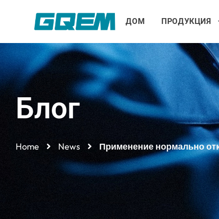
Перейти
к
ДОМ
ПРОДУКЦИЯ
содержимому
Блог
Home
News
Применение нормально отк