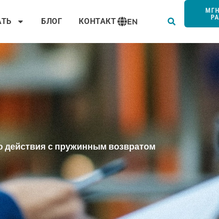
Пои
МГ
Р
АТЬ
БЛОГ
КОНТАКТ
EN
о действия с пружинным возвратом