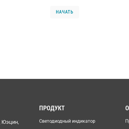
НАЧАТЬ
ПРОДУКТ
О
Светодиодный индикатор
П
д Юэцин,