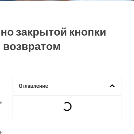
но закрытой кнопки
 возвратом
Оглавление
е
он