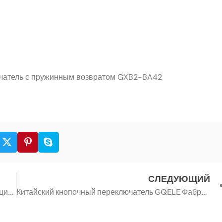
ючатель с пружинным возвратом GXB2-BA42
СЛЕДУЮЩИЙ
Сравнение принципиальной разницы в конструкции самоблокирующегося кнопочного переключателя и самовозвратного переключателя
Китайский кнопочный переключатель GQELE Фабрика с высоким качеством